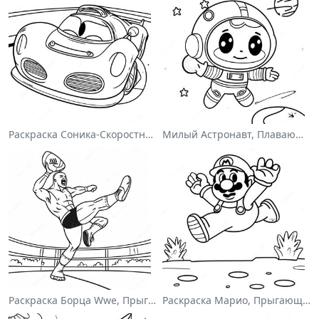
Раскраска Соника-Скоростного Гонщика
Милый Астронавт, Плавающий В Космосе На Раскраске
Раскраска Борца Wwe, Прыгающего На Соперника
Раскраска Марио, Прыгающего Через Гумбасов