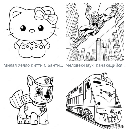
Милая Хелло Китти С Бантиком - Раскраска
Человек-Паук, Качающийся По Городу - Раскраска