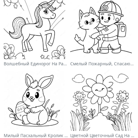
Волшебный Единорог На Раскраске С Радугой
Смелый Пожарный, Спасающий Кота Раскраска
Милый Пасхальный Кролик На Раскраске
Цветной Цветочный Сад На Раскраске