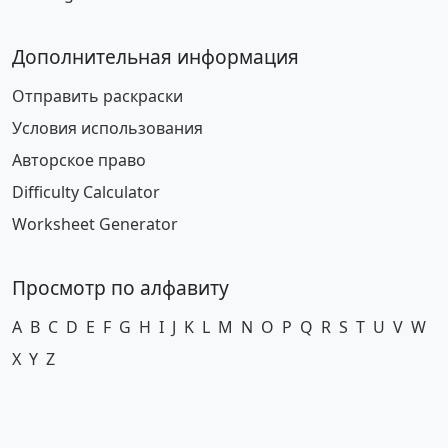
Дополнительная информация
Отправить раскраски
Условия использования
Авторское право
Difficulty Calculator
Worksheet Generator
Просмотр по алфавиту
A
B
C
D
E
F
G
H
I
J
K
L
M
N
O
P
Q
R
S
T
U
V
W
X
Y
Z