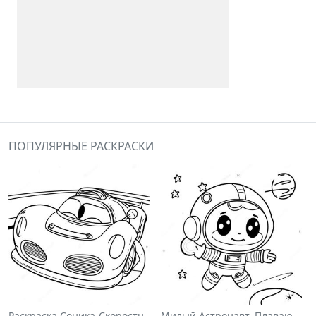
ПОПУЛЯРНЫЕ РАСКРАСКИ
Раскраска Соника-Скоростного Гонщика
Милый Астронавт, Плавающий В Космосе На Раскраске