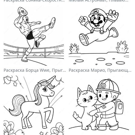
Раскраска Борца Wwe, Прыгающего На Соперника
Раскраска Марио, Прыгающего Через Гумбасов