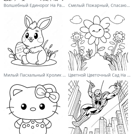
Волшебный Единорог На Раскраске С Радугой
Смелый Пожарный, Спасающий Кота Раскраска
Милый Пасхальный Кролик На Раскраске
Цветной Цветочный Сад На Раскраске