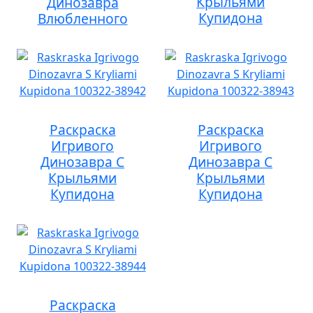
Крыльями
Динозавра
Купидона
Влюбленного
Раскраска
Раскраска
Игривого
Игривого
Динозавра С
Динозавра С
Крыльями
Крыльями
Купидона
Купидона
Раскраска