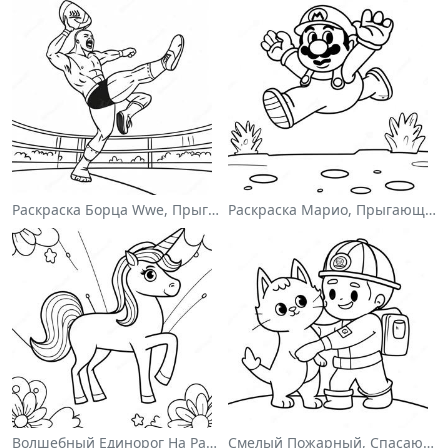
Раскраска Борца Wwe, Прыгающего На Соперника
Раскраска Марио, Прыгающего Через Гумбасов
Волшебный Единорог На Раскраске С Радугой
Смелый Пожарный, Спасающий Кота Раскраска