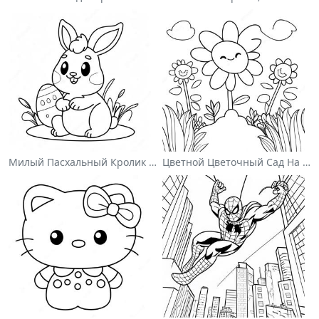
Милый Пасхальный Кролик На Раскраске
Цветной Цветочный Сад На Раскраске