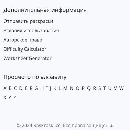
Дополнительная информация
Отправить раскраски
Условия использования
Авторское право
Difficulty Calculator
Worksheet Generator
Просмотр по алфавиту
A
B
C
D
E
F
G
H
I
J
K
L
M
N
O
P
Q
R
S
T
U
V
W
X
Y
Z
© 2024 Raskraski.cc. Все права защищены.