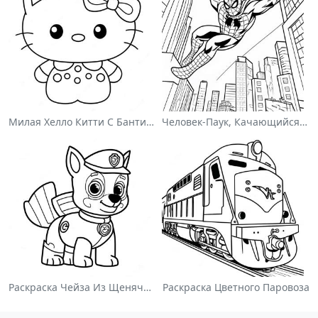
Милая Хелло Китти С Бантиком - Раскраска
Человек-Паук, Качающийся По Городу - Раскраска
Раскраска Чейза Из Щенячьего Патруля
Раскраска Цветного Паровоза