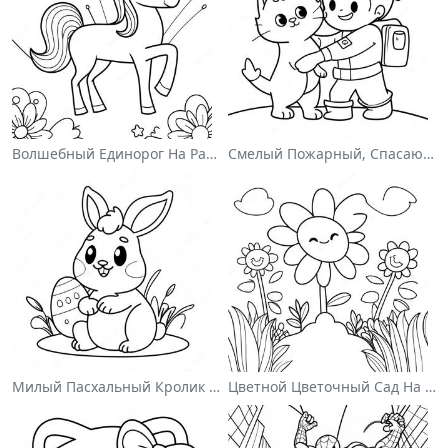
Волшебный Единорог На Раскраске С Радугой
Смелый Пожарный, Спасающий Кота Раскраска
Милый Пасхальный Кролик На Раскраске
Цветной Цветочный Сад На Раскраске