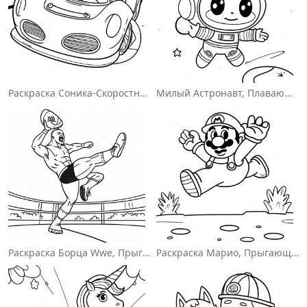
Раскраска Соника-Скоростного Гонщика
Милый Астронавт, Плавающий В Космосе На Раскраске
Раскраска Борца Wwe, Прыгающего На Соперника
Раскраска Марио, Прыгающего Через Гумбасов