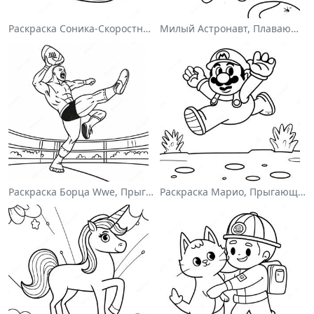
Раскраска Соника-Скоростного Гонщика
Милый Астронавт, Плавающий В Космосе На Раскраске
Раскраска Борца Wwe, Прыгающего На Соперника
Раскраска Марио, Прыгающего Через Гумбасов