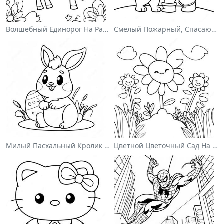
Волшебный Единорог На Раскраске С Радугой
Смелый Пожарный, Спасающий Кота Раскраска
Милый Пасхальный Кролик На Раскраске
Цветной Цветочный Сад На Раскраске