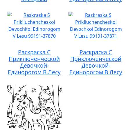
Раскраска С
Раскраска С
Приключенческой
Приключенческой
Девочкой-
Девочкой-
Единорогом В Лесу
Единорогом В Лесу