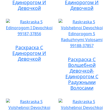
Единорогом И
Единорогом И
Девочкой
Девочкой
Раскраска С
Единорогом И
Девочкой
Раскраска С
Волшебной
Девочкой-
Единорогом С
Радужными
Волосами