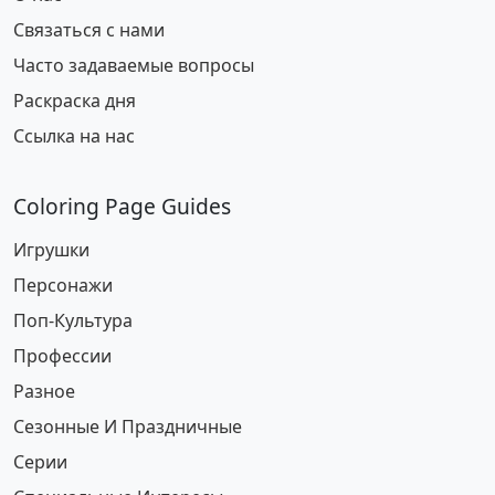
Связаться с нами
Часто задаваемые вопросы
Раскраска дня
Ссылка на нас
Coloring Page Guides
Игрушки
Персонажи
Поп-Культура
Профессии
Разное
Сезонные И Праздничные
Серии