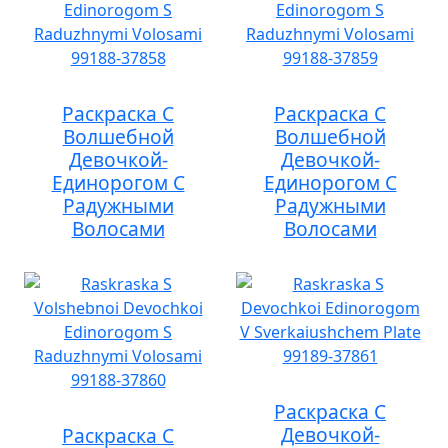
Раскраска С
Раскраска С
Волшебной
Волшебной
Девочкой-
Девочкой-
Единорогом С
Единорогом С
Радужными
Радужными
Волосами
Волосами
Раскраска С
Девочкой-
Раскраска С