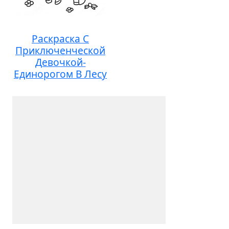
Раскраска С
Приключенческой
Девочкой-
Единорогом В Лесу