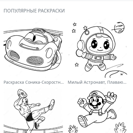
ПОПУЛЯРНЫЕ РАСКРАСКИ
Раскраска Соника-Скоростного Гонщика
Милый Астронавт, Плавающий В Космосе На Раскраске