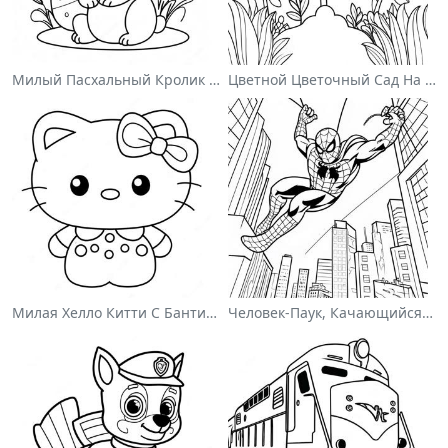
Милый Пасхальный Кролик На Раскраске
Цветной Цветочный Сад На Раскраске
Милая Хелло Китти С Бантиком - Раскраска
Человек-Паук, Качающийся По Городу - Раскраска