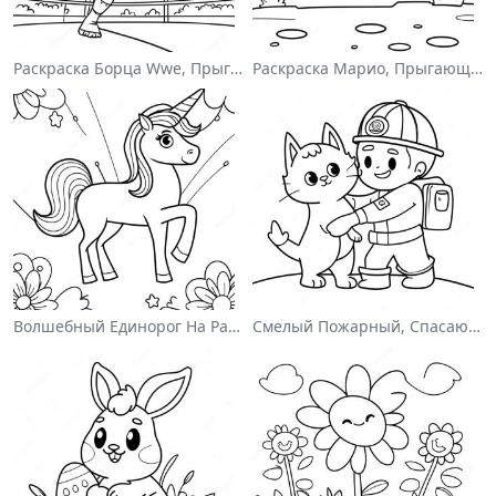
Раскраска Борца Wwe, Прыгающего На Соперника
Раскраска Марио, Прыгающего Через Гумбасов
Волшебный Единорог На Раскраске С Радугой
Смелый Пожарный, Спасающий Кота Раскраска