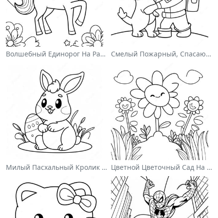
Волшебный Единорог На Раскраске С Радугой
Смелый Пожарный, Спасающий Кота Раскраска
Милый Пасхальный Кролик На Раскраске
Цветной Цветочный Сад На Раскраске