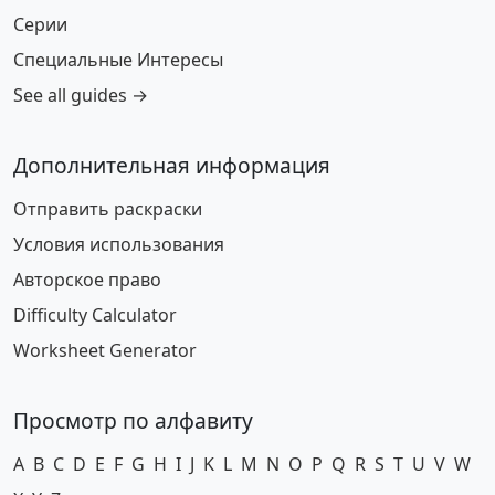
Серии
Специальные Интересы
See all guides →
Дополнительная информация
Отправить раскраски
Условия использования
Авторское право
Difficulty Calculator
Worksheet Generator
Просмотр по алфавиту
A
B
C
D
E
F
G
H
I
J
K
L
M
N
O
P
Q
R
S
T
U
V
W