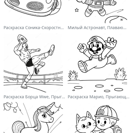
Раскраска Соника-Скоростного Гонщика
Милый Астронавт, Плавающий В Космосе На Раскраске
Раскраска Борца Wwe, Прыгающего На Соперника
Раскраска Марио, Прыгающего Через Гумбасов