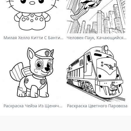
Милая Хелло Китти С Бантиком - Раскраска
Человек-Паук, Качающийся По Городу - Раскраска
Раскраска Чейза Из Щенячьего Патруля
Раскраска Цветного Паровоза