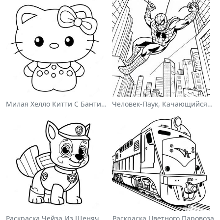
Милая Хелло Китти С Бантиком - Раскраска
Человек-Паук, Качающийся По Городу - Раскраска
Раскраска Чейза Из Щенячьего Патруля
Раскраска Цветного Паровоза