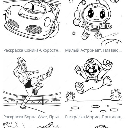
Раскраска Соника-Скоростного Гонщика
Милый Астронавт, Плавающий В Космосе На Раскраске
Раскраска Борца Wwe, Прыгающего На Соперника
Раскраска Марио, Прыгающего Через Гумбасов