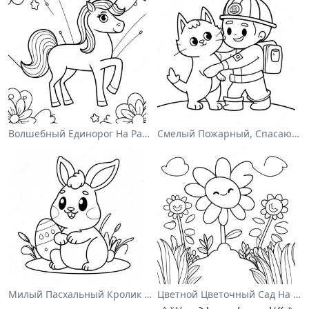
Волшебный Единорог На Раскраске С Радугой
Смелый Пожарный, Спасающий Кота Раскраска
Милый Пасхальный Кролик На Раскраске
Цветной Цветочный Сад На Раскраске