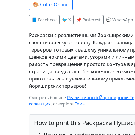
🎨 Color Online
📘 Facebook
🐦 X
📌 Pinterest
💬 WhatsApp
Раскраски с реалистичными йоркширскими 
свою творческую сторону. Каждая страниц
терьеров, готовых к вашему уникальному п
щенков яркими цветами, узорами и личным 
радость превращения простого контура в я
страницы предлагают бесконечные возможн
приготовьтесь к увлекательному приключе
йоркширских терьеров!
Смотреть больше
Реалистичный Йоркширский Те
коллекция
, or explore
Темы
.
How to print this Раскраска Пуши
Нажмите на изображение выше или кн