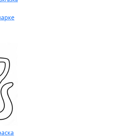
парке
раска