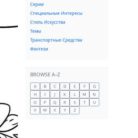
Серии
Специальные Интересы
Стиль Искусства
Темы
Транспортные Средства
Фэнтези
BROWSE A–Z
A
B
C
D
E
F
G
H
I
J
K
L
M
N
O
P
Q
R
S
T
U
V
W
X
Y
Z