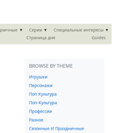
▾
▾
▾
здничные
Серии
Специальные интересы
Страница дня
Guides
BROWSE BY THEME
Игрушки
Персонажи
Поп Культура
Поп-Культура
Профессии
Разное
Сезонные И Праздничные