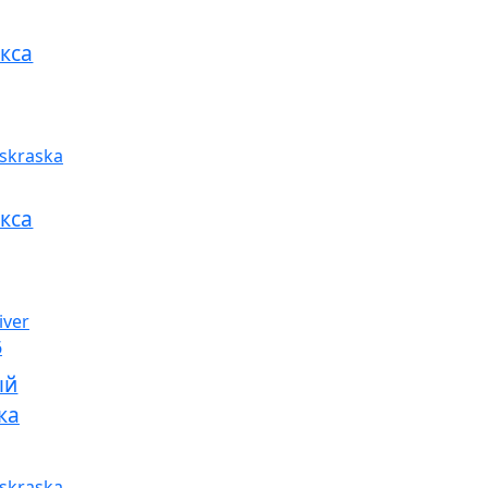
кса
кса
ый
ка