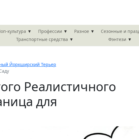
▾
▾
▾
оп-культура
Профессии
Разное
Сезонные и пра
▾
▾
Транспортные средства
Фэнтези
ный Йоркширский Терьер
Саду
ого Реалистичного
аница для