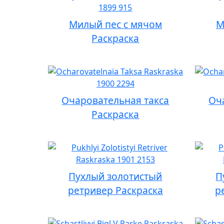
Милый пес с мячом
М
Раскраска
Очаровательная такса
Оч
Раскраска
Пухлый золотистый
П
ретривер Раскраска
р