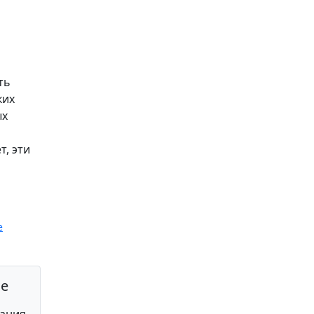
ть
ких
ых
, эти
е
ge
вания