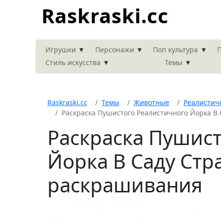
Raskraski.cc
▾
▾
▾
Игрушки
Персонажи
Поп культура
П
▾
▾
Стиль искусства
Темы
Raskraski.cc
Темы
Животные
Реалистич
Раскраска Пушистого Реалистичного Йорка В 
Раскраска Пушист
Йорка В Саду Стр
раскрашивания