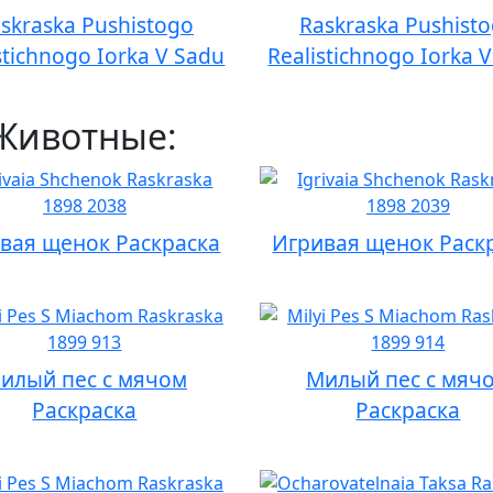
skraska Pushistogo
Raskraska Pushist
stichnogo Iorka V Sadu
Realistichnogo Iorka 
 Животные:
вая щенок Раскраска
Игривая щенок Раск
илый пес с мячом
Милый пес с мяч
Раскраска
Раскраска