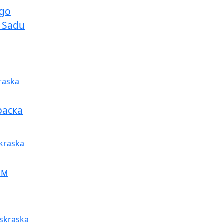
ogo
V Sadu
раска
ом