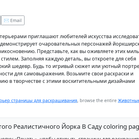
✉️ Email
терьерами приглашают любителей искусства исследова
а демонстрирует очаровательных персонажей йоркширс
рикосновению. Представьте, как вы оживляете этих мил
стилем. Заполняя каждую деталь, вы откроете для себя
ркий шедевр. Будь то игривый сюжет или уютный портрет
ости для самовыражения. Возьмите свои раскраски и
нию в творчестве с этими восхитительными дизайнами
рьер страницы для раскрашивания
, browse the entire
Животны
стого Реалистичного Йорка В Саду coloring pa
опку «Печать», чтобы открыть страницу для раскраши