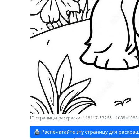
ID страницы раскраски: 118117-53266 · 1088×1088
🖨️ Распечатайте эту страницу для раскра