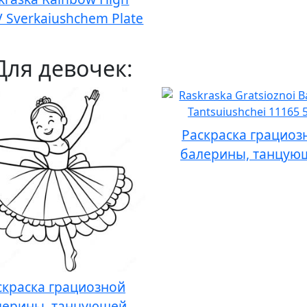
 V Sverkaiushchem Plate
Для девочек:
Раскраска грациоз
балерины, танцую
скраска грациозной
лерины, танцующей