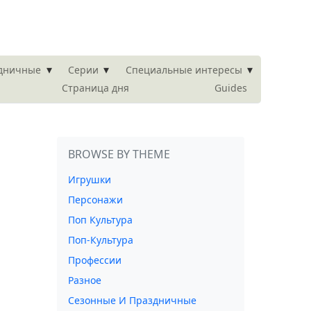
▾
▾
▾
здничные
Серии
Специальные интересы
Страница дня
Guides
BROWSE BY THEME
Игрушки
Персонажи
Поп Культура
Поп-Культура
Профессии
Разное
Сезонные И Праздничные