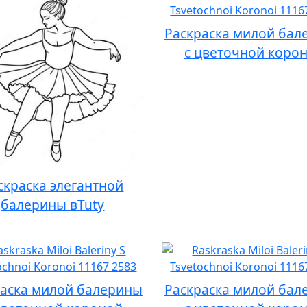
Раскраска милой бал
с цветочной коро
скраска элегантной
балерины вTutу
раска милой балерины
Раскраска милой бал