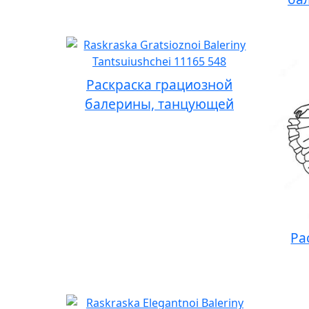
Раскраска грациозной
балерины, танцующей
Ра