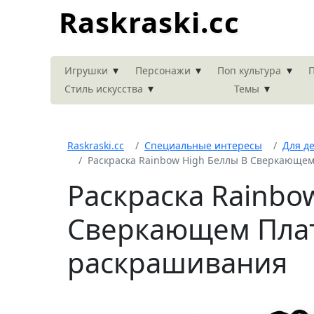
Raskraski.cc
▾
▾
▾
Игрушки
Персонажи
Поп культура
П
▾
▾
Стиль искусства
Темы
Raskraski.cc
Специальные интересы
Для д
Раскраска Rainbow High Беллы В Сверкающем
Раскраска Rainbo
Сверкающем Плат
раскрашивания