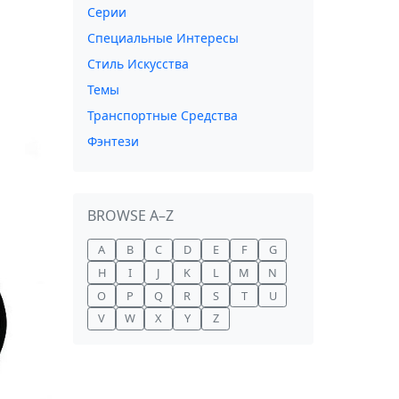
Серии
Специальные Интересы
Стиль Искусства
Темы
Транспортные Средства
Фэнтези
BROWSE A–Z
A
B
C
D
E
F
G
H
I
J
K
L
M
N
O
P
Q
R
S
T
U
V
W
X
Y
Z