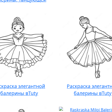
скраска элегантной
Раскраска элегант
балерины вTutу
балерины вTutу