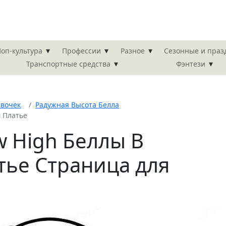
▾
▾
▾
оп-культура
Профессии
Разное
Сезонные и пра
▾
▾
Транспортные средства
Фэнтези
евочек
Радужная Высота Белла
 Платье
w High Беллы В
ье Страница для