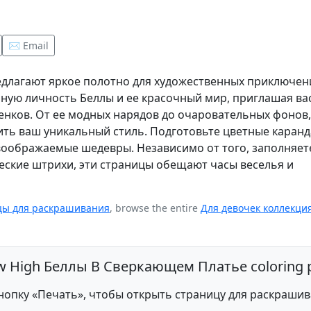
✉️ Email
едлагают яркое полотно для художественных приключен
ную личность Беллы и ее красочный мир, приглашая ва
нков. От ее модных нарядов до очаровательных фонов,
ить ваш уникальный стиль. Подготовьте цветные каран
воображаемые шедевры. Независимо от того, заполняет
еские штрихи, эти страницы обещают часы веселья и
цы для раскрашивания
, browse the entire
Для девочек коллекци
bow High Беллы В Сверкающем Платье coloring 
опку «Печать», чтобы открыть страницу для раскраши