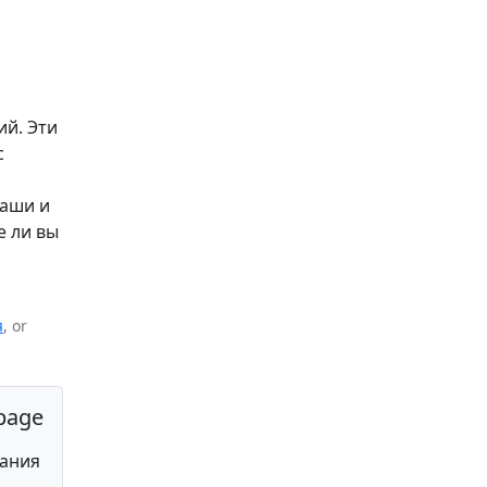
ий. Эти
с
даши и
е ли вы
я
, or
page
вания