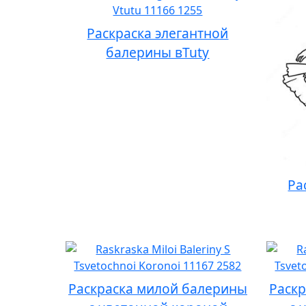
Раскраска элегантной
балерины вTutу
Ра
Раскраска милой балерины
Раск