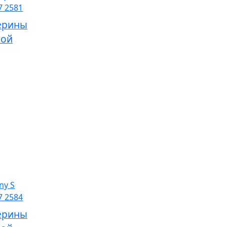
ерины
ной
ерины