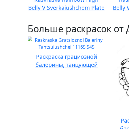
Belly V Sverkaiushchem Plate
Belly
Больше раскрасок от 
Раскраска грациозной
балерины, танцующей
Ра
ба