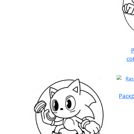
со
Раск