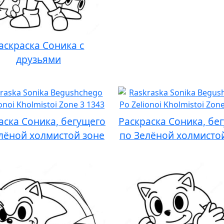
аскраска Соника с
друзьями
аска Соника, бегущего
Раскраска Соника, бе
лёной холмистой зоне
по Зелёной холмисто