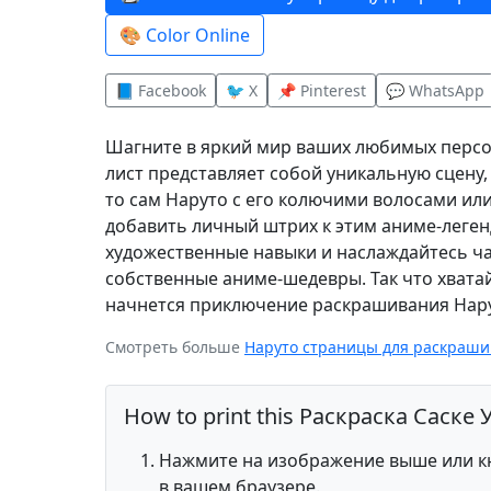
🎨 Color Online
📘 Facebook
🐦 X
📌 Pinterest
💬 WhatsApp
Шагните в яркий мир ваших любимых персо
лист представляет собой уникальную сцену
то сам Наруто с его колючими волосами ил
добавить личный штрих к этим аниме-леген
художественные навыки и наслаждайтесь ча
собственные аниме-шедевры. Так что хвата
начнется приключение раскрашивания Нару
Смотреть больше
Наруто страницы для раскраш
How to print this Раскраска Саске
Нажмите на изображение выше или кн
в вашем браузере.