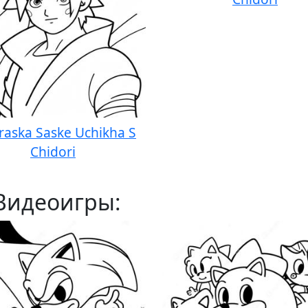
raska Saske Uchikha S
Chidori
Видеоигры: