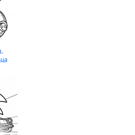
,
ьца