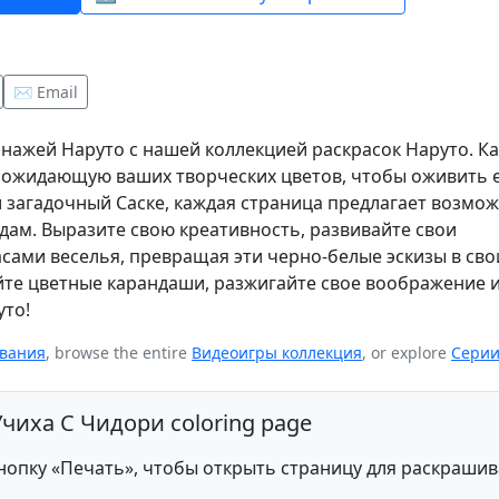
✉️ Email
нажей Наруто с нашей коллекцией раскрасок Наруто. К
, ожидающую ваших творческих цветов, чтобы оживить е
и загадочный Саске, каждая страница предлагает возмо
дам. Выразите свою креативность, развивайте свои
сами веселья, превращая эти черно-белые эскизы в сво
йте цветные карандаши, разжигайте свое воображение и
то!
ивания
, browse the entire
Видеоигры коллекция
, or explore
Сери
 Учиха С Чидори coloring page
опку «Печать», чтобы открыть страницу для раскраши