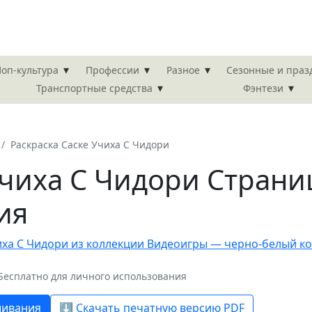
▾
▾
▾
оп-культура
Профессии
Разное
Сезонные и пра
▾
▾
Транспортные средства
Фэнтези
Раскраска Саске Учиха С Чидори
Учиха С Чидори Страни
ия
· Бесплатно для личного использования
шивания
⬇️ Скачать печатную версию PDF