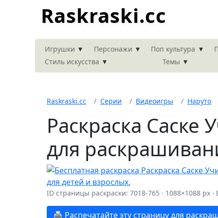
Raskraski.cc
▾
▾
▾
Игрушки
Персонажи
Поп культура
П
▾
▾
Стиль искусства
Темы
Raskraski.cc
Серии
Видеоигры
Наруто
Раскраска Саске 
для раскрашиван
ID страницы раскраски: 7018-765 · 1088×1088 px 
🖨️ Распечатайте эту страницу для раскра