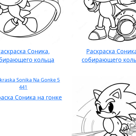
Раскраска Соника,
Раскраска Соника
бирающего кольца
собирающего кол
раска Соника на гонке