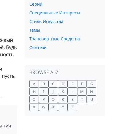
Серии
Специальные Интересы
Стиль Искусства
Темы
Транспортные Средства
аждый
ё. Будь
Фэнтези
жность
и
BROWSE A–Z
 пусть
A
B
C
D
E
F
G
H
I
J
K
L
M
N
и
.
O
P
Q
R
S
T
U
V
W
X
Y
Z
вания