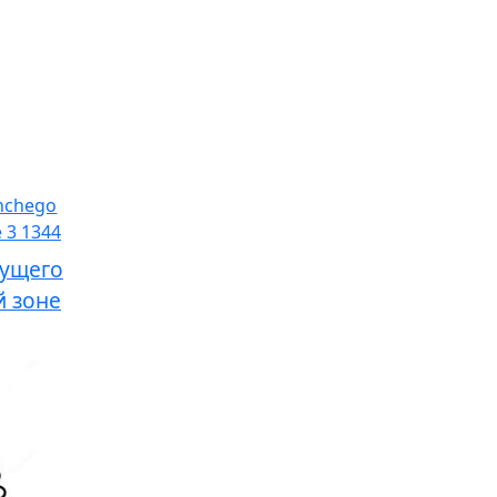
гущего
й зоне