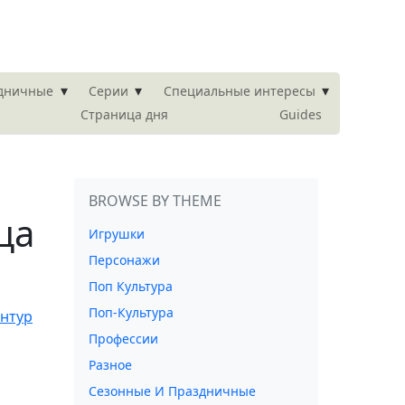
▾
▾
▾
здничные
Серии
Специальные интересы
Страница дня
Guides
BROWSE BY THEME
ца
Игрушки
Персонажи
Поп Культура
Поп-Культура
Профессии
Разное
Сезонные И Праздничные