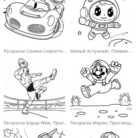
Раскраска Соника-Скоростного Гонщика
Милый Астронавт, Плавающий В Космосе На Раскраске
Раскраска Борца Wwe, Прыгающего На Соперника
Раскраска Марио, Прыгающего Через Гумбасов