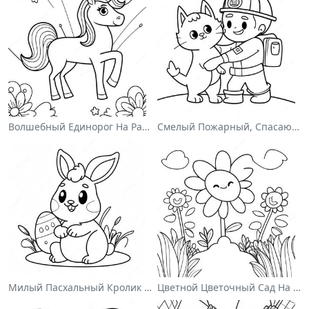
Волшебный Единорог На Раскраске С Радугой
Смелый Пожарный, Спасающий Кота Раскраска
Милый Пасхальный Кролик На Раскраске
Цветной Цветочный Сад На Раскраске