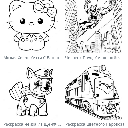
Милая Хелло Китти С Бантиком - Раскраска
Человек-Паук, Качающийся По Городу - Раскраска
Раскраска Чейза Из Щенячьего Патруля
Раскраска Цветного Паровоза