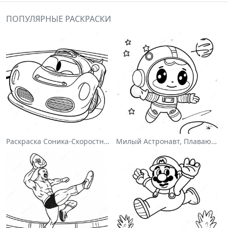
ПОПУЛЯРНЫЕ РАСКРАСКИ
Раскраска Соника-Скоростного Гонщика
Милый Астронавт, Плавающий В Космосе На Раскраске