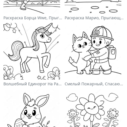
Раскраска Борца Wwe, Прыгающего На Соперника
Раскраска Марио, Прыгающего Через Гумбасов
Волшебный Единорог На Раскраске С Радугой
Смелый Пожарный, Спасающий Кота Раскраска