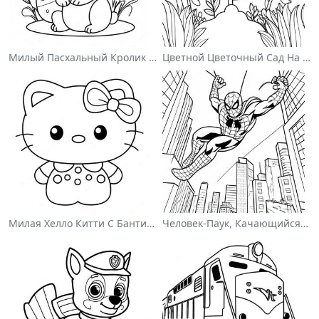
Милый Пасхальный Кролик На Раскраске
Цветной Цветочный Сад На Раскраске
Милая Хелло Китти С Бантиком - Раскраска
Человек-Паук, Качающийся По Городу - Раскраска