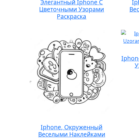
Элегантный Iphone С
Ip
Цветочными Узорами
Ве
Раскраска
Iphon
У
Iphone, Окруженный
Веселыми Наклейками