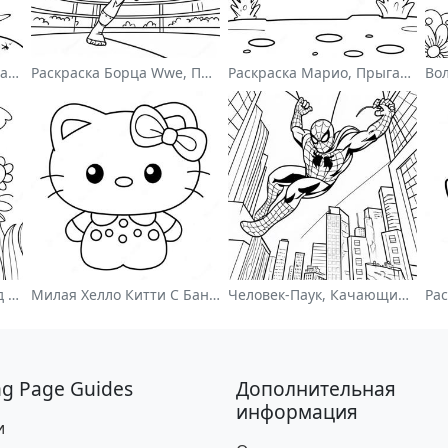
Милый Астронавт, Плавающий В Космосе На Раскраске
Раскраска Борца Wwe, Прыгающего На Соперника
Раскраска Марио, Прыгающего Через Гумбасов
Цветной Цветочный Сад На Раскраске
Милая Хелло Китти С Бантиком - Раскраска
Человек-Паук, Качающийся По Городу - Раскраска
ng Page Guides
Дополнительная
информация
и