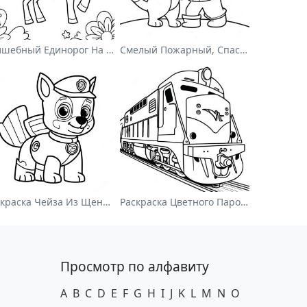
Волшебный Единорог На Раскраске С Радугой
Смелый Пожарный, Спасающий Кота Раскраска
Раскраска Чейза Из Щенячьего Патруля
Раскраска Цветного Паровоза
Просмотр по алфавиту
A
B
C
D
E
F
G
H
I
J
K
L
M
N
O