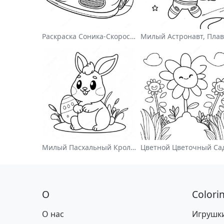
Раскраска Соника-Скоростного Гонщика
Милый Пасхальный Кролик На Раскраске
О
Colori
О нас
Игрушк