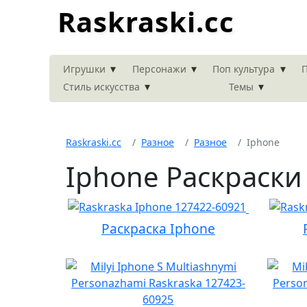
Raskraski.cc
▾
▾
▾
Игрушки
Персонажи
Поп культура
П
▾
▾
Стиль искусства
Темы
Raskraski.cc
Разное
Разное
Iphone
Iphone Раскраски
Раскраска Iphone