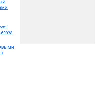
ный
ами
новыми
ка