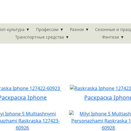
▾
▾
▾
оп-культура
Профессии
Разное
Сезонные и пра
▾
▾
Транспортные средства
Фэнтези
Раскраска Iphone
Раскраска Iphon