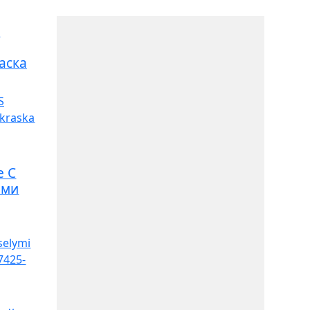
С
аска
e С
ами