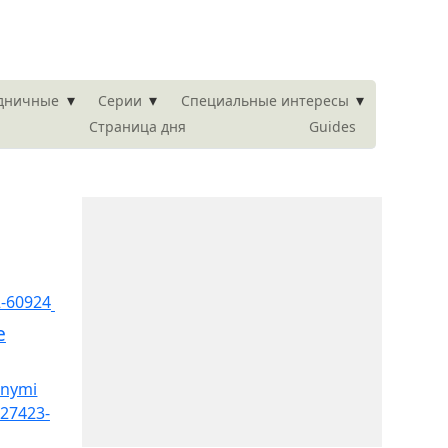
▾
▾
▾
здничные
Серии
Специальные интересы
Страница дня
Guides
e