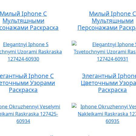
Милый Iphone С
Милый Iphone 
Мультяшными
Мультяшными
сонажами Раскраска
Персонажами Раскр
егантный Iphone С
Элегантный Iphon
еточными Узорами
Цветочными Узор
Раскраска
Раскраска