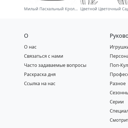
Милый Пасхальный Кролик На Раскраске
О
Руково
О нас
Игрушк
Связаться с нами
Персон
Часто задаваемые вопросы
Поп-Кул
Раскраска дня
Профес
Ссылка на нас
Разное
Сезонн
Серии
Специа
Смотрит