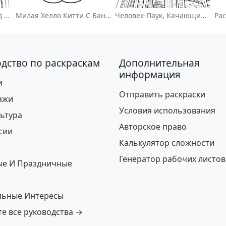
Цветной Цветочный Сад На Раскраске
Милая Хелло Китти С Бантиком - Раскраска
Человек-Паук, Качающийся По Городу - Раскраска
дство по раскраскам
Дополнительная
информация
и
Отправить раскраски
ажи
Условия использования
ьтура
Авторское право
сии
Калькулятор сложности
Генератор рабочих листов
ые И Праздничные
льные Интересы
е все руководства →