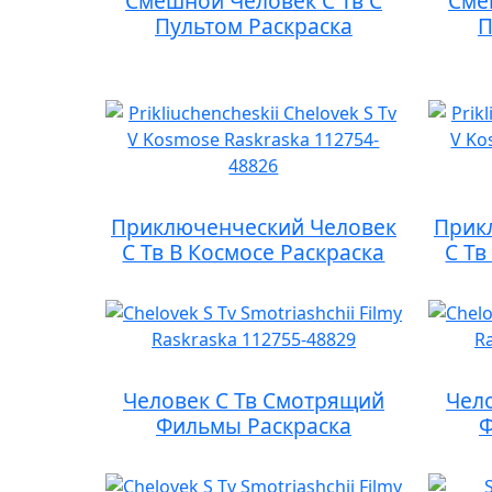
Смешной Человек С Тв С
Сме
Пультом Раскраска
П
Приключенческий Человек
Прик
С Тв В Космосе Раскраска
С Тв
Человек С Тв Смотрящий
Чел
Фильмы Раскраска
Ф