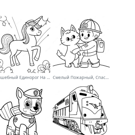
Волшебный Единорог На Раскраске С Радугой
Смелый Пожарный, Спасающий Кота Раскраска