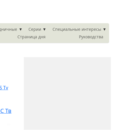
▾
▾
▾
здничные
Серии
Специальные интересы
Страница дня
Руководства
С Тв