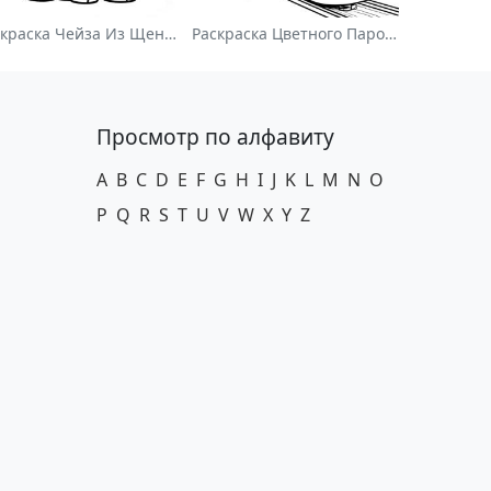
Раскраска Чейза Из Щенячьего Патруля
Раскраска Цветного Паровоза
Просмотр по алфавиту
A
B
C
D
E
F
G
H
I
J
K
L
M
N
O
P
Q
R
S
T
U
V
W
X
Y
Z