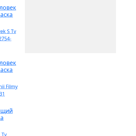
ловек
раска
ловек
раска
ящий
ка