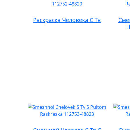
Раскраска Человека С Тв
Сме
П