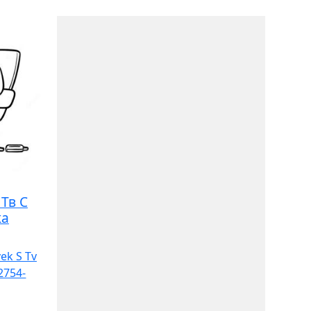
Тв С
ка