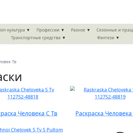
▾
▾
▾
оп-культура
Профессии
Разное
Сезонные и пра
▾
▾
Транспортные средства
Фэнтези
ловек Тв
аски
краска Человека С Тв
Раскраска Человека 