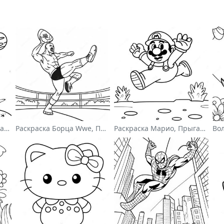
Милый Астронавт, Плавающий В Космосе На Раскраске
Раскраска Борца Wwe, Прыгающего На Соперника
Раскраска Марио, Прыгающего Через Гумбасов