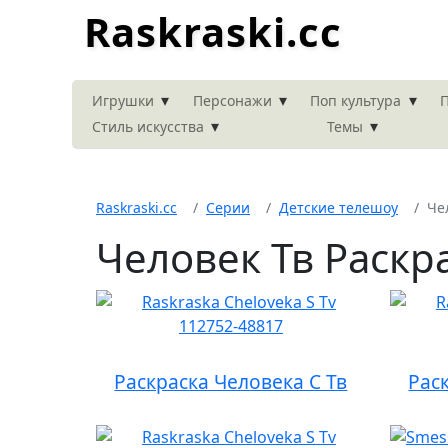
Raskraski.cc
▾
▾
▾
Игрушки
Персонажи
Поп культура
П
▾
▾
Стиль искусства
Темы
Raskraski.cc
Серии
Детские телешоу
Че
Человек Тв Раскр
Раскраска Человека С Тв
Рас