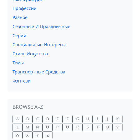
Профессии
Разное
Сезонные И Праздничные
Серии
Специальные Интересы
Стиль Искусства
Темы
Транспортные Средства
Фэнтези
BROWSE A–Z
A
B
C
D
E
F
G
H
I
J
K
L
M
N
O
P
Q
R
S
T
U
V
W
X
Y
Z