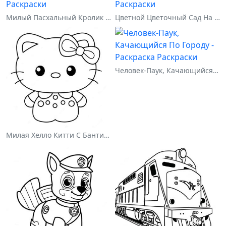
Милый Пасхальный Кролик На Раскраске
Цветной Цветочный Сад На Раскраске
Человек-Паук, Качающийся По Городу - Раскраска
Милая Хелло Китти С Бантиком - Раскраска