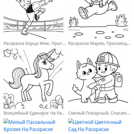
Раскраска Борца Wwe, Прыгающего На Соперника
Раскраска Марио, Прыгающего Через Гумбасов
Волшебный Единорог На Раскраске С Радугой
Смелый Пожарный, Спасающий Кота Раскраска