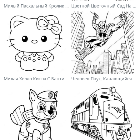
Милый Пасхальный Кролик На Раскраске
Цветной Цветочный Сад На Раскраске
Милая Хелло Китти С Бантиком - Раскраска
Человек-Паук, Качающийся По Городу - Раскраска