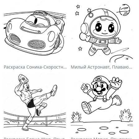
Раскраска Соника-Скоростного Гонщика
Милый Астронавт, Плавающий В Космосе На Раскраске