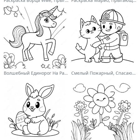
Раскраска Борца Wwe, Прыгающего На Соперника
Раскраска Марио, Прыгающего Через Гумбасов
Волшебный Единорог На Раскраске С Радугой
Смелый Пожарный, Спасающий Кота Раскраска