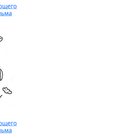
ющего
льма
ющего
льма