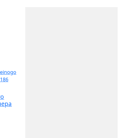
го
чера