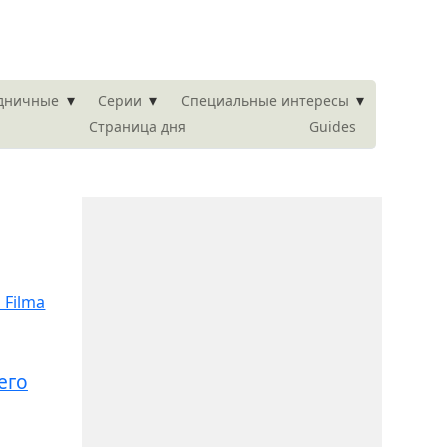
▾
▾
▾
здничные
Серии
Специальные интересы
Страница дня
Guides
его