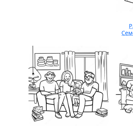
Р
Сем