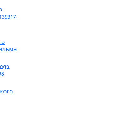
го
ильма
ского