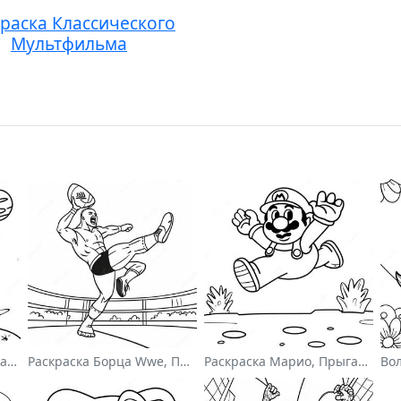
раска Классического
Мультфильма
Милый Астронавт, Плавающий В Космосе На Раскраске
Раскраска Борца Wwe, Прыгающего На Соперника
Раскраска Марио, Прыгающего Через Гумбасов