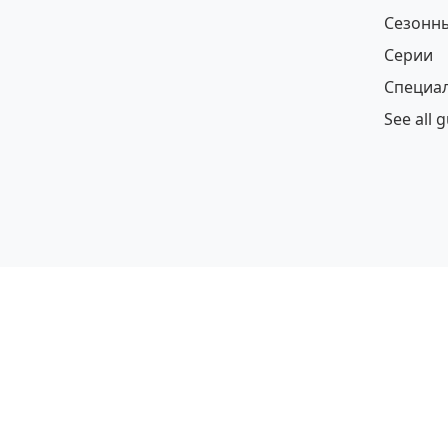
Сезонн
Серии
Специа
See all 