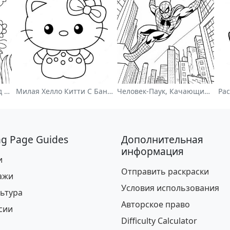
Цветной Цветочный Сад На Раскраске
Милая Хелло Китти С Бантиком - Раскраска
Человек-Паук, Качающийся По Городу - Раскраска
ng Page Guides
Дополнительная
информация
и
Отправить раскраски
ажи
Условия использования
ьтура
Авторское право
сии
Difficulty Calculator