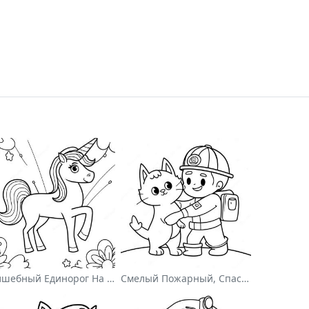
Волшебный Единорог На Раскраске С Радугой
Смелый Пожарный, Спасающий Кота Раскраска