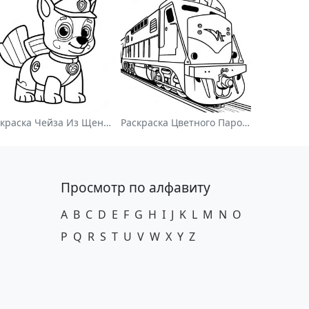
Раскраска Чейза Из Щенячьего Патруля
Раскраска Цветного Паровоза
Просмотр по алфавиту
A
B
C
D
E
F
G
H
I
J
K
L
M
N
O
P
Q
R
S
T
U
V
W
X
Y
Z