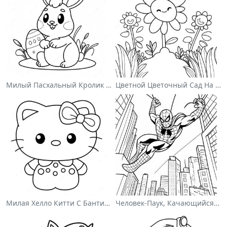
Милый Пасхальный Кролик На Раскраске
Цветной Цветочный Сад На Раскраске
Милая Хелло Китти С Бантиком - Раскраска
Человек-Паук, Качающийся По Городу - Раскраска