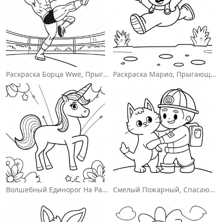
Раскраска Борца Wwe, Прыгающего На Соперника
Раскраска Марио, Прыгающего Через Гумбасов
Волшебный Единорог На Раскраске С Радугой
Смелый Пожарный, Спасающий Кота Раскраска