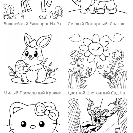
Волшебный Единорог На Раскраске С Радугой
Смелый Пожарный, Спасающий Кота Раскраска
Милый Пасхальный Кролик На Раскраске
Цветной Цветочный Сад На Раскраске