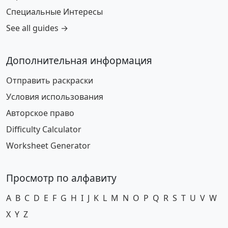
Специальные Интересы
See all guides →
Дополнительная информация
Отправить раскраски
Условия использования
Авторское право
Difficulty Calculator
Worksheet Generator
Просмотр по алфавиту
A
B
C
D
E
F
G
H
I
J
K
L
M
N
O
P
Q
R
S
T
U
V
W
X
Y
Z