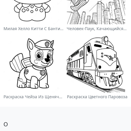
Милая Хелло Китти С Бантиком - Раскраска
Человек-Паук, Качающийся По Городу - Раскраска
Раскраска Чейза Из Щенячьего Патруля
Раскраска Цветного Паровоза
О