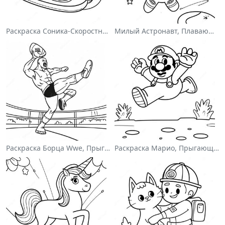
Раскраска Соника-Скоростного Гонщика
Милый Астронавт, Плавающий В Космосе На Раскраске
Раскраска Борца Wwe, Прыгающего На Соперника
Раскраска Марио, Прыгающего Через Гумбасов