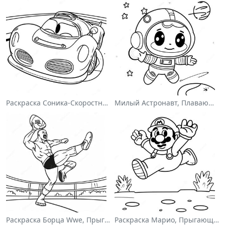
Раскраска Соника-Скоростного Гонщика
Милый Астронавт, Плавающий В Космосе На Раскраске
Раскраска Борца Wwe, Прыгающего На Соперника
Раскраска Марио, Прыгающего Через Гумбасов