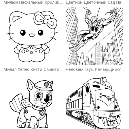
Милый Пасхальный Кролик На Раскраске
Цветной Цветочный Сад На Раскраске
Милая Хелло Китти С Бантиком - Раскраска
Человек-Паук, Качающийся По Городу - Раскраска