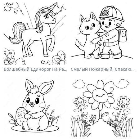
Волшебный Единорог На Раскраске С Радугой
Смелый Пожарный, Спасающий Кота Раскраска