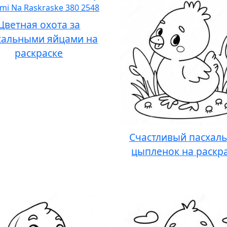
Цветная охота за
хальными яйцами на
раскраске
Счастливый пасхал
цыпленок на раскр