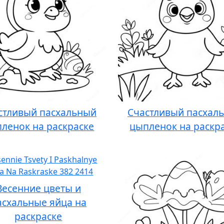
стливый пасхальный
Счастливый пасхал
ленок на раскраске
цыпленок на раскр
Весенние цветы и
асхальные яйца на
раскраске