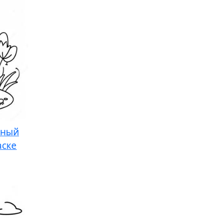
ьный
аске