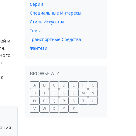
Серии
Специальные Интересы
Стиль Искусства
Темы
Транспортные Средства
ей и
ия.
Фэнтези
дного
н
BROWSE A–Z
 с
A
B
C
D
E
F
G
H
I
J
K
L
M
N
O
P
Q
R
S
T
U
V
W
X
Y
Z
вания