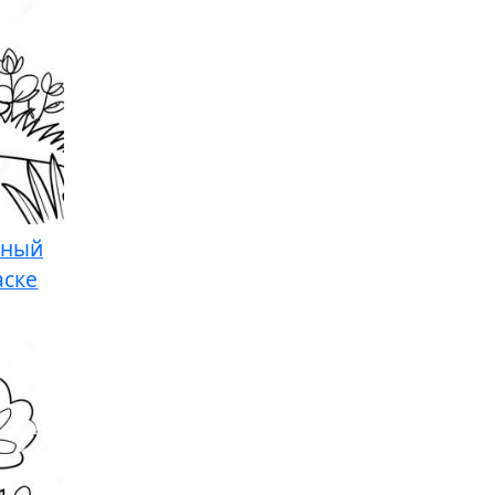
ьный
аске