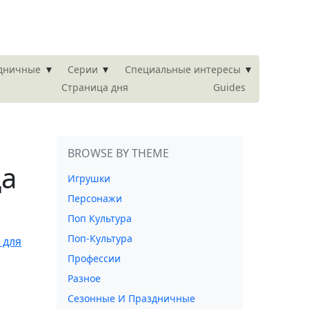
▾
▾
▾
здничные
Серии
Специальные интересы
Страница дня
Guides
BROWSE BY THEME
ца
Игрушки
Персонажи
Поп Культура
Поп-Культура
Профессии
Разное
Сезонные И Праздничные