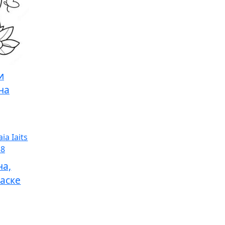
и
на
на,
раске