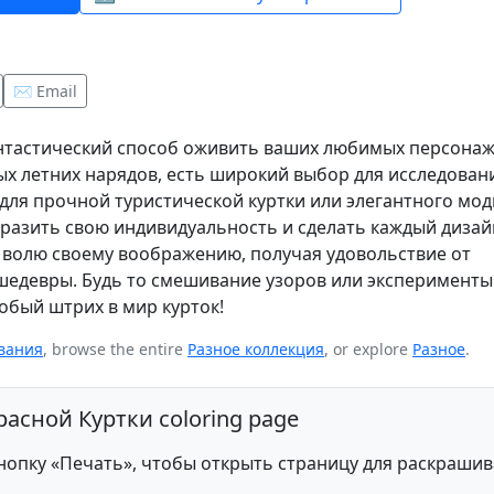
✉️ Email
антастический способ оживить ваших любимых персонаж
ых летних нарядов, есть широкий выбор для исследован
 для прочной туристической куртки или элегантного мо
ыразить свою индивидуальность и сделать каждый дизай
е волю своему воображению, получая удовольствие от
шедевры. Будь то смешивание узоров или эксперименты
обый штрих в мир курток!
вания
, browse the entire
Разное коллекция
, or explore
Разное
.
Красной Куртки coloring page
опку «Печать», чтобы открыть страницу для раскраши