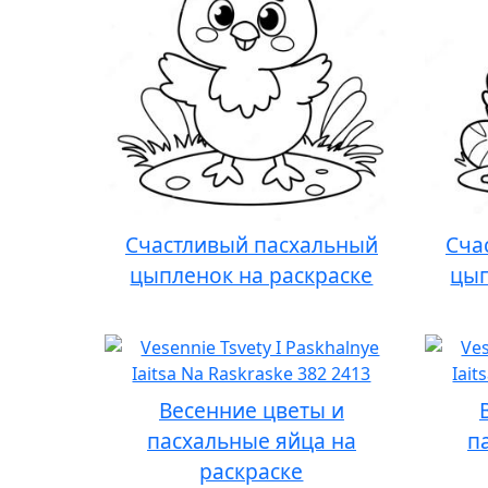
Счастливый пасхальный
Сча
цыпленок на раскраске
цып
Весенние цветы и
пасхальные яйца на
п
раскраске