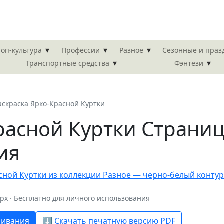
▾
▾
▾
оп-культура
Профессии
Разное
Сезонные и пра
▾
▾
Транспортные средства
Фэнтези
аскраска Ярко-Красной Куртки
расной Куртки Страни
ия
 px · Бесплатно для личного использования
шивания
⬇️ Скачать печатную версию PDF