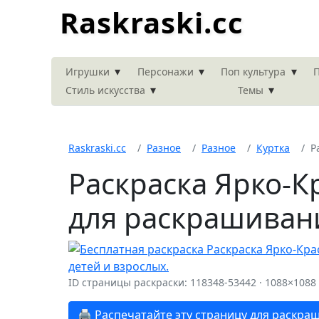
Raskraski.cc
▾
▾
▾
Игрушки
Персонажи
Поп культура
П
▾
▾
Стиль искусства
Темы
Raskraski.cc
Разное
Разное
Куртка
Р
Раскраска Ярко-К
для раскрашиван
ID страницы раскраски: 118348-53442 · 1088×1088
🖨️ Распечатайте эту страницу для раскра