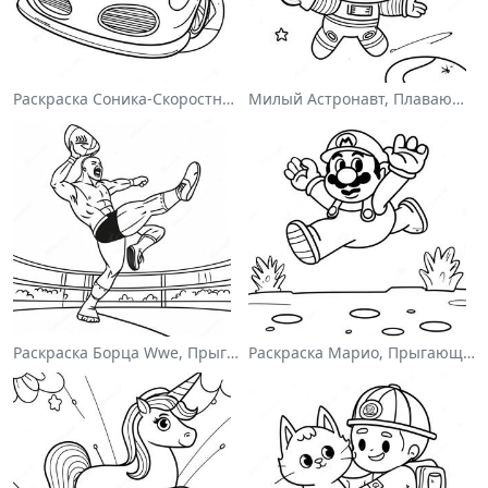
Раскраска Соника-Скоростного Гонщика
Милый Астронавт, Плавающий В Космосе На Раскраске
Раскраска Борца Wwe, Прыгающего На Соперника
Раскраска Марио, Прыгающего Через Гумбасов