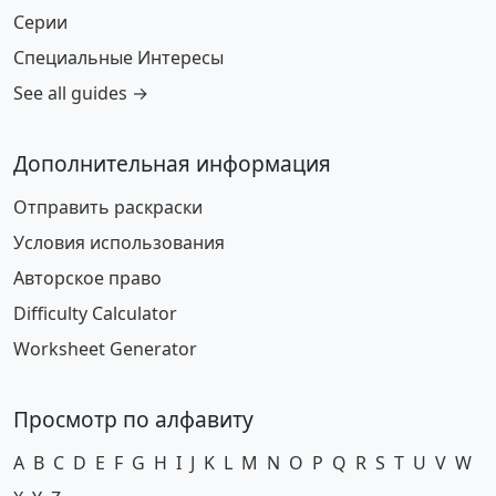
Серии
Специальные Интересы
See all guides →
Дополнительная информация
Отправить раскраски
Условия использования
Авторское право
Difficulty Calculator
Worksheet Generator
Просмотр по алфавиту
A
B
C
D
E
F
G
H
I
J
K
L
M
N
O
P
Q
R
S
T
U
V
W