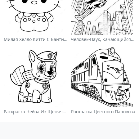
Милая Хелло Китти С Бантиком - Раскраска
Человек-Паук, Качающийся По Городу - Раскраска
Раскраска Чейза Из Щенячьего Патруля
Раскраска Цветного Паровоза