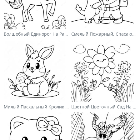
Волшебный Единорог На Раскраске С Радугой
Смелый Пожарный, Спасающий Кота Раскраска
Милый Пасхальный Кролик На Раскраске
Цветной Цветочный Сад На Раскраске